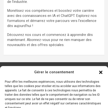
de l’industrie.
Monétisez vos compétences et boostez votre carrière
avec des connaissances en IA et ChatGPT. Explorez nos
formations et démarrez votre parcours vers l’excellence
dès aujourd’hui !
Découvrez nos cours et commencez à apprendre dès
maintenant. Abonnez-vous pour ne rien manquer des
nouveautés et des offres spéciales.
Gérer le consentement
Les principaux outils d’IA
Ressources sur l’IA
Pour offrir les meilleures expériences, nous utilisons des technologies
telles que les cookies pour stocker et/ou accéder aux informations des
Start-ups de l’IA
appareils. Le fait de consentir à ces technologies nous permettra de
Les personnalités de l’IA
traiter des données telles que le comportement de navigation ou les ID
uniques sur ce site. Le fait de ne pas consentir ou de retirer son
Lexique de l’IA générative et des chatbots IA
consentement peut avoir un effet négatif sur certaines caractéristiques
et fonctions.