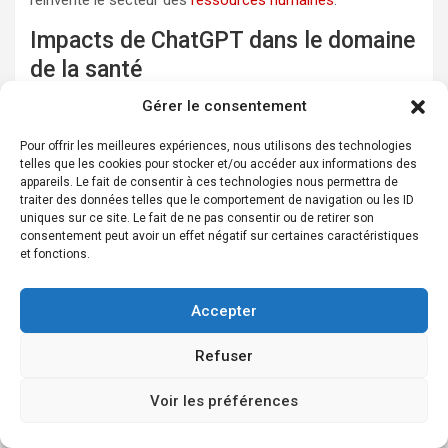
réinvente le secteur des
ressources humaines
.
Impacts de ChatGPT dans le domaine
de la santé
ChatGPT
, développé par OpenAI, est un modèle de
Gérer le consentement
langage avancé qui exploitent des capacités
conversationnelles puissantes pour générer du texte de
Pour offrir les meilleures expériences, nous utilisons des technologies
telles que les cookies pour stocker et/ou accéder aux informations des
manière fluide et contextuelle. Utiliser ChatGPT dans
appareils. Le fait de consentir à ces technologies nous permettra de
diverses industries permet non seulement de gagner du
traiter des données telles que le comportement de navigation ou les ID
temps mais aussi d’améliorer la qualité du service offert.
uniques sur ce site. Le fait de ne pas consentir ou de retirer son
Les entreprises peuvent intégrer ce type d’IA pour
consentement peut avoir un effet négatif sur certaines caractéristiques
répondre rapidement et précisément aux questions des
et fonctions.
utilisateurs, automatiser certaines tâches administratives
et offrir une assistance continue aux clients.
Accepter
Dans le
domaine de la santé
, ChatGPT présente des
avantages significatifs. Par exemple :
Refuser
Répondre aux questions fréquentes des patients sur les
Voir les préférences
symptômes et traitements, allégeant ainsi la charge de
travail des professionnels de santé.