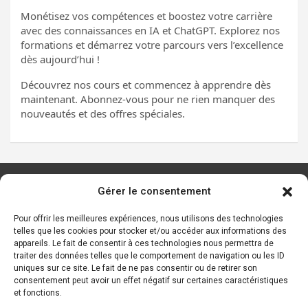
Monétisez vos compétences et boostez votre carrière
avec des connaissances en IA et ChatGPT. Explorez nos
formations et démarrez votre parcours vers l’excellence
dès aujourd’hui !
Découvrez nos cours et commencez à apprendre dès
maintenant. Abonnez-vous pour ne rien manquer des
nouveautés et des offres spéciales.
Gérer le consentement
Les principaux outils d’IA
Ressources sur l’IA
Pour offrir les meilleures expériences, nous utilisons des technologies
telles que les cookies pour stocker et/ou accéder aux informations des
Start-ups de l’IA
appareils. Le fait de consentir à ces technologies nous permettra de
Les personnalités de l’IA
traiter des données telles que le comportement de navigation ou les ID
uniques sur ce site. Le fait de ne pas consentir ou de retirer son
Lexique de l’IA générative et des chatbots IA
consentement peut avoir un effet négatif sur certaines caractéristiques
et fonctions.