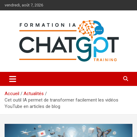
Aller
vendredi, août 7, 2026
au
contenu
Toutes les formations à l'IA et à ChatGPT
Formation IA ChatGPT
Accueil
Actualités
Cet outil IA permet de transformer facilement les vidéos
YouTube en articles de blog