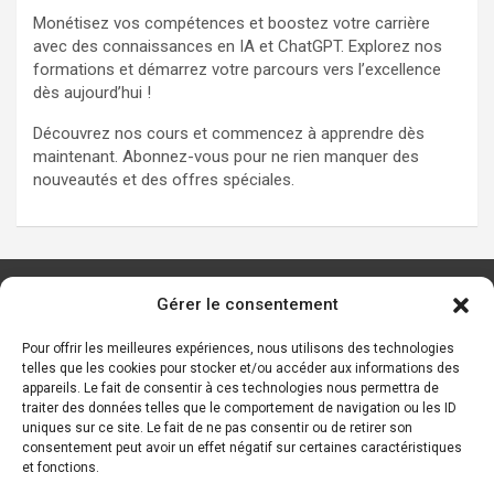
Monétisez vos compétences et boostez votre carrière
avec des connaissances en IA et ChatGPT. Explorez nos
formations et démarrez votre parcours vers l’excellence
dès aujourd’hui !
Découvrez nos cours et commencez à apprendre dès
maintenant. Abonnez-vous pour ne rien manquer des
nouveautés et des offres spéciales.
Gérer le consentement
Les principaux outils d’IA
Ressources sur l’IA
Pour offrir les meilleures expériences, nous utilisons des technologies
telles que les cookies pour stocker et/ou accéder aux informations des
Start-ups de l’IA
appareils. Le fait de consentir à ces technologies nous permettra de
Les personnalités de l’IA
traiter des données telles que le comportement de navigation ou les ID
uniques sur ce site. Le fait de ne pas consentir ou de retirer son
Lexique de l’IA générative et des chatbots IA
consentement peut avoir un effet négatif sur certaines caractéristiques
et fonctions.
Contact