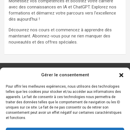
Monétisez vos compétences et boostez votre carrière
avec des connaissances en IA et ChatGPT. Explorez nos
formations et démarrez votre parcours vers l’excellence
dès aujourd’hui !
Découvrez nos cours et commencez à apprendre dès
maintenant. Abonnez-vous pour ne rien manquer des
nouveautés et des offres spéciales.
Gérer le consentement
Les principaux outils d’IA
Ressources sur l’IA
Pour offrir les meilleures expériences, nous utilisons des technologies
telles que les cookies pour stocker et/ou accéder aux informations des
Start-ups de l’IA
appareils. Le fait de consentir à ces technologies nous permettra de
Les personnalités de l’IA
traiter des données telles que le comportement de navigation ou les ID
uniques sur ce site. Le fait de ne pas consentir ou de retirer son
Lexique de l’IA générative et des chatbots IA
consentement peut avoir un effet négatif sur certaines caractéristiques
et fonctions.
Contact