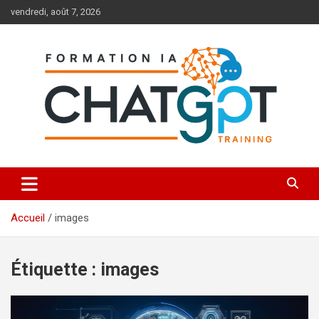
Aller
vendredi, août 7, 2026
au
contenu
Toutes les formations à l'IA et à ChatGPT
Formation IA ChatGPT
Accueil
images
Étiquette :
images