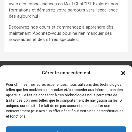
avec des connaissances en IA et ChatGPT. Explorez nos
formations et démarrez votre parcours vers l’excellence
dès aujourd’hui !
Découvrez nos cours et commencez à apprendre dès
maintenant. Abonnez-vous pour ne rien manquer des
nouveautés et des offres spéciales.
Gérer le consentement
Les principaux outils d’IA
Ressources sur l’IA
Pour offrir les meilleures expériences, nous utilisons des technologies
telles que les cookies pour stocker et/ou accéder aux informations des
Start-ups de l’IA
appareils. Le fait de consentir à ces technologies nous permettra de
Les personnalités de l’IA
traiter des données telles que le comportement de navigation ou les ID
uniques sur ce site. Le fait de ne pas consentir ou de retirer son
Lexique de l’IA générative et des chatbots IA
consentement peut avoir un effet négatif sur certaines caractéristiques
et fonctions.
Contact
Mentions légales