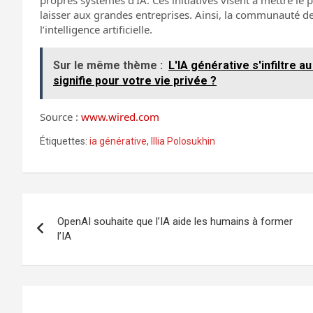
propres systèmes d’IA. Ces initiatives visent à mettre le 
laisser aux grandes entreprises. Ainsi, la communauté des
l’intelligence artificielle.
Sur le même thème :
L'IA générative s'infiltre 
signifie pour votre vie privée ?
Source :
www.wired.com
Étiquettes:
ia générative
,
Illia Polosukhin
Navigation
OpenAI souhaite que l’IA aide les humains à former
de
l’IA
l’article