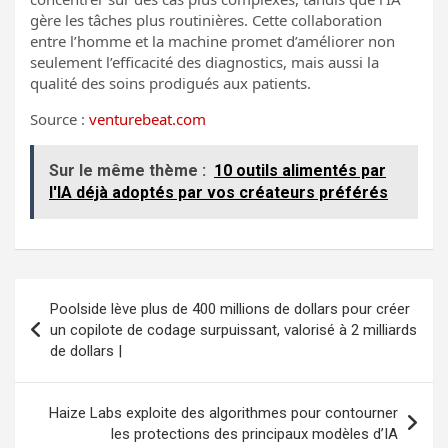
gère les tâches plus routinières. Cette collaboration
entre l’homme et la machine promet d’améliorer non
seulement l’efficacité des diagnostics, mais aussi la
qualité des soins prodigués aux patients.
Source :
venturebeat.com
Sur le même thème :
10 outils alimentés par
l'IA déjà adoptés par vos créateurs préférés
Navigation
Poolside lève plus de 400 millions de dollars pour créer
de
un copilote de codage surpuissant, valorisé à 2 milliards
de dollars |
l’article
Haize Labs exploite des algorithmes pour contourner
les protections des principaux modèles d’IA