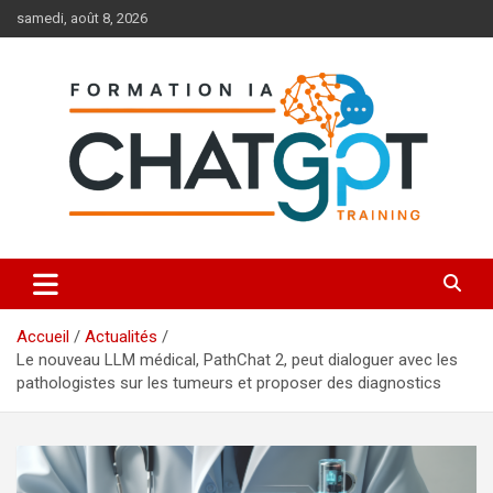
Aller
samedi, août 8, 2026
au
contenu
Toutes les formations à l'IA et à ChatGPT
Formation IA ChatGPT
Accueil
Actualités
Le nouveau LLM médical, PathChat 2, peut dialoguer avec les
pathologistes sur les tumeurs et proposer des diagnostics