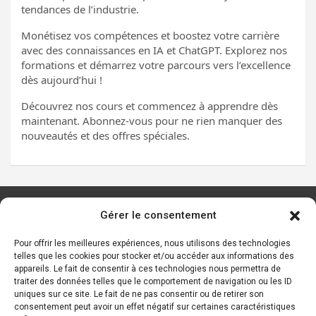
tendances de l’industrie.
Monétisez vos compétences et boostez votre carrière
avec des connaissances en IA et ChatGPT. Explorez nos
formations et démarrez votre parcours vers l’excellence
dès aujourd’hui !
Découvrez nos cours et commencez à apprendre dès
maintenant. Abonnez-vous pour ne rien manquer des
nouveautés et des offres spéciales.
Gérer le consentement
Les principaux outils d’IA
Ressources sur l’IA
Pour offrir les meilleures expériences, nous utilisons des technologies
telles que les cookies pour stocker et/ou accéder aux informations des
Start-ups de l’IA
appareils. Le fait de consentir à ces technologies nous permettra de
Les personnalités de l’IA
traiter des données telles que le comportement de navigation ou les ID
uniques sur ce site. Le fait de ne pas consentir ou de retirer son
Lexique de l’IA générative et des chatbots IA
consentement peut avoir un effet négatif sur certaines caractéristiques