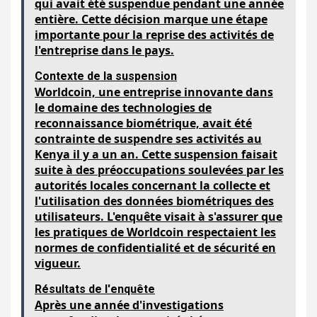
qui avait été suspendue pendant une année
entière. Cette décision marque une étape
importante pour la reprise des activités de
l'entreprise dans le pays.
Contexte de la suspension
Worldcoin, une entreprise innovante dans
le domaine des technologies de
reconnaissance biométrique, avait été
contrainte de suspendre ses activités au
Kenya il y a un an. Cette suspension faisait
suite à des préoccupations soulevées par les
autorités locales concernant la collecte et
l'utilisation des données biométriques des
utilisateurs. L'enquête visait à s'assurer que
les pratiques de Worldcoin respectaient les
normes de confidentialité et de sécurité en
vigueur.
Résultats de l'enquête
Après une année d'investigations