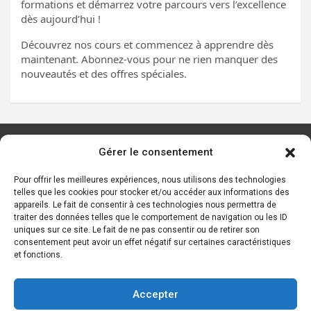
formations et démarrez votre parcours vers l’excellence
dès aujourd’hui !
Découvrez nos cours et commencez à apprendre dès
maintenant. Abonnez-vous pour ne rien manquer des
nouveautés et des offres spéciales.
Gérer le consentement
Les principaux outils d’IA
Ressources sur l’IA
Pour offrir les meilleures expériences, nous utilisons des technologies
telles que les cookies pour stocker et/ou accéder aux informations des
Start-ups de l’IA
appareils. Le fait de consentir à ces technologies nous permettra de
Les personnalités de l’IA
traiter des données telles que le comportement de navigation ou les ID
uniques sur ce site. Le fait de ne pas consentir ou de retirer son
Lexique de l’IA générative et des chatbots IA
consentement peut avoir un effet négatif sur certaines caractéristiques
et fonctions.
Contact
Mentions légales
Accepter