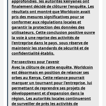
approfondies, les autorités kényanes ont
finalement décidé de clôturer l'enquête. Les
résultats ont montré que Worldcoin avait
pris des mesures significatives pour se
conformer aux régulations locales et
garantir la protection des données des
utilisateurs. Cette conclusion positive ouvre
la voie à une reprise des activités de
l'entreprise dans le pays, sous réserve de
maintenir les standards de sécurité et de
confidentialité établis.
Perspectives pour l'avenir
Avec la clôture de cette enquête, Worldcoin
est désormais en position de relancer ses
orbes au Kenya. Cette relance pourrait
marquer un tournant pour l'entreprise, lui
permettant de reprendre ses projets de
développement et d'expansion dans la
région. Les autorités locales continueront
de surveiller de près les activités de