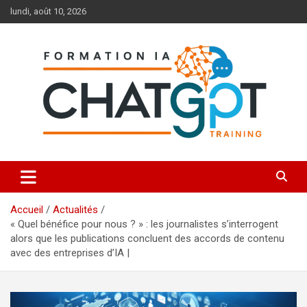
Aller
lundi, août 10, 2026
au
contenu
Toutes les formations à l'IA et à ChatGPT
Formation IA ChatGPT
Accueil
Actualités
« Quel bénéfice pour nous ? » : les journalistes s’interrogent
alors que les publications concluent des accords de contenu
avec des entreprises d’IA |