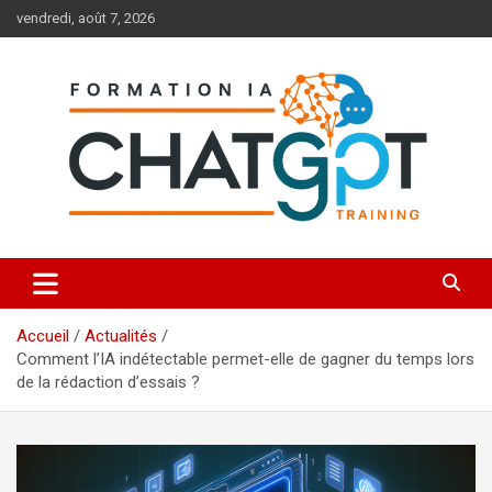
Aller
vendredi, août 7, 2026
au
contenu
Toutes les formations à l'IA et à ChatGPT
Formation IA ChatGPT
Accueil
Actualités
Comment l’IA indétectable permet-elle de gagner du temps lors
de la rédaction d’essais ?