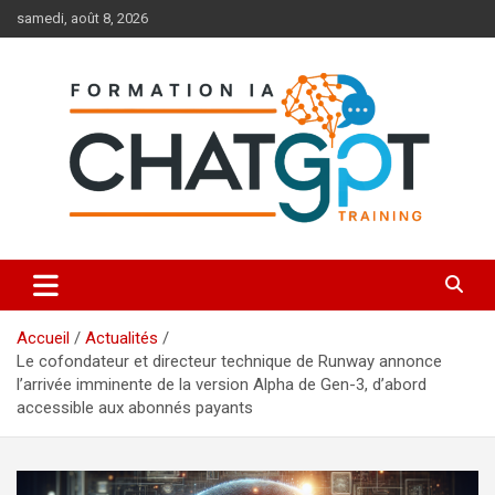
Aller
samedi, août 8, 2026
au
contenu
Toutes les formations à l'IA et à ChatGPT
Formation IA ChatGPT
Accueil
Actualités
Le cofondateur et directeur technique de Runway annonce
l’arrivée imminente de la version Alpha de Gen-3, d’abord
accessible aux abonnés payants