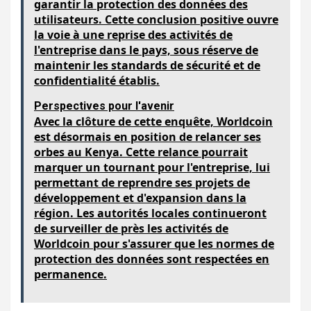
garantir la protection des données des
utilisateurs. Cette conclusion positive ouvre
la voie à une reprise des activités de
l'entreprise dans le pays, sous réserve de
maintenir les standards de sécurité et de
confidentialité établis.
Perspectives pour l'avenir
Avec la clôture de cette enquête, Worldcoin
est désormais en position de relancer ses
orbes au Kenya. Cette relance pourrait
marquer un tournant pour l'entreprise, lui
permettant de reprendre ses projets de
développement et d'expansion dans la
région. Les autorités locales continueront
de surveiller de près les activités de
Worldcoin pour s'assurer que les normes de
protection des données sont respectées en
permanence.