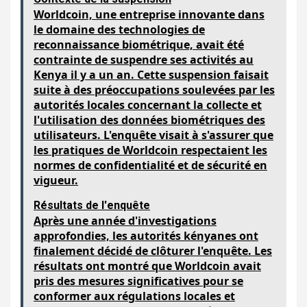
Worldcoin, une entreprise innovante dans
le domaine des technologies de
reconnaissance biométrique, avait été
contrainte de suspendre ses activités au
Kenya il y a un an. Cette suspension faisait
suite à des préoccupations soulevées par les
autorités locales concernant la collecte et
l'utilisation des données biométriques des
utilisateurs. L'enquête visait à s'assurer que
les pratiques de Worldcoin respectaient les
normes de confidentialité et de sécurité en
vigueur.
Résultats de l'enquête
Après une année d'investigations
approfondies, les autorités kényanes ont
finalement décidé de clôturer l'enquête. Les
résultats ont montré que Worldcoin avait
pris des mesures significatives pour se
conformer aux régulations locales et