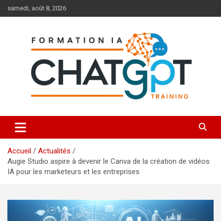
Aller
samedi, août 8, 2026
au
contenu
Toutes les formations à l'IA et à ChatGPT
Formation IA ChatGPT
Accueil
Actualités
Augie Studio aspire à devenir le Canva de la création de vidéos
IA pour les marketeurs et les entreprises