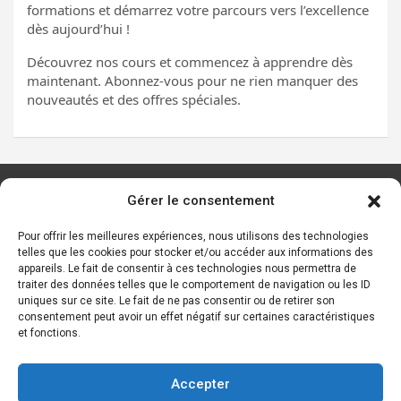
formations et démarrez votre parcours vers l’excellence
dès aujourd’hui !
Découvrez nos cours et commencez à apprendre dès
maintenant. Abonnez-vous pour ne rien manquer des
nouveautés et des offres spéciales.
Gérer le consentement
Les principaux outils d’IA
Ressources sur l’IA
Pour offrir les meilleures expériences, nous utilisons des technologies
telles que les cookies pour stocker et/ou accéder aux informations des
Start-ups de l’IA
appareils. Le fait de consentir à ces technologies nous permettra de
Les personnalités de l’IA
traiter des données telles que le comportement de navigation ou les ID
uniques sur ce site. Le fait de ne pas consentir ou de retirer son
Lexique de l’IA générative et des chatbots IA
consentement peut avoir un effet négatif sur certaines caractéristiques
et fonctions.
Contact
Mentions légales
Accepter