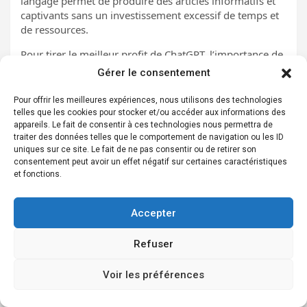
langage permet de produire des articles informatifs et
captivants sans un investissement excessif de temps et
de ressources.
Pour tirer le meilleur profit de ChatGPT, l’importance de
la collaboration entre l’IA et les compétences
Gérer le consentement
rédactionnelles humaines ne peut être sous-estimée.
Voici quelques étapes essentielles :
Pour offrir les meilleures expériences, nous utilisons des technologies
telles que les cookies pour stocker et/ou accéder aux informations des
Définir clairement le sujet et les objectifs de chaque
appareils. Le fait de consentir à ces technologies nous permettra de
article.
traiter des données telles que le comportement de navigation ou les ID
uniques sur ce site. Le fait de ne pas consentir ou de retirer son
Utiliser des
prompts précis
pour guider les réponses de
consentement peut avoir un effet négatif sur certaines caractéristiques
l’IA.
et fonctions.
Évaluer et réviser les contenus générés pour garantir
leur pertinence et originalité.
Accepter
La capacité de ChatGPT à traiter rapidement de grandes
quantités de données peut également être exploitée
Refuser
pour rechercher des informations, offrant ainsi une
base solide pour la rédaction d’articles approfondis.
Voir les préférences
Une stratégie réussie intègre
ChatGPT
comme un outil
complémentaire aux rédacteurs humains. Les