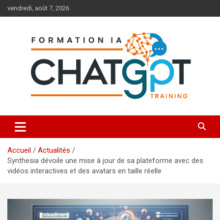
Aller
vendredi, août 7, 2026
au
contenu
Toutes les formations à l'IA et à ChatGPT
Formation IA ChatGPT
Accueil
Actualités
Synthesia dévoile une mise à jour de sa plateforme avec des
vidéos interactives et des avatars en taille réelle